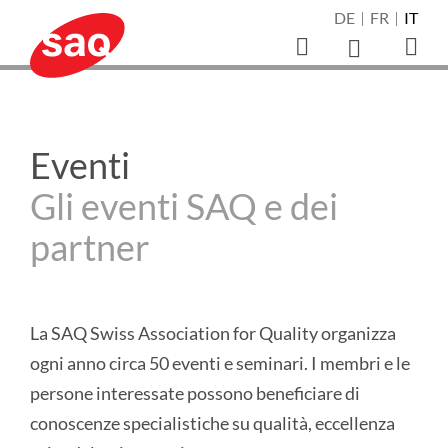
Spostarsi
DE
FR
IT
direttamente
direttamente
direttamente
direttamente
direttamente
Direttamente
direttamente
Selezione
su
alla
al
alla
alla
alla
alla
al
della
Suche
Apri
navigazione
contenuto
ricerca
selezione
pagina
registrazione
piè
lingua
öffnen/schliessen
la
SAQ
SAQ
Tu
navi
principale
della
dei
della
di
Swiss
sei
prin
Swiss
lingua
contatti
newsletter
pagina
Association
Eventi
qui:
Association
for
Gli eventi SAQ e dei
for
Quality
partner
(alla
Quality
homepage)
La SAQ Swiss Association for Quality organizza
ogni anno circa 50 eventi e seminari. I membri e le
persone interessate possono beneficiare di
conoscenze specialistiche su qualità, eccellenza