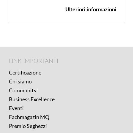
Ulteriori informazioni
Footer
LINK
LINK IMPORTANTI
IMPORTANTI
Certificazione
Chi siamo
Community
Business Excellence
Eventi
Fachmagazin MQ
Premio Seghezzi