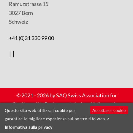
Ramuzstrasse 15
3027 Bern
Schweiz
+41 (0)31 330 99 00
Copyright
© 2021 - 2026 by SAQ Swiss Association for
e
Quality – Alle Rechte vorbehalten |
Informativa
Accettare i cookie
Questo sito web utilizza i cookie per
privacy
sulla Privacy
garantire la migliore esperienza sul nostro sito web
Verantwortliche
Website by
, Zürich
update AG
Informativa sulla privacy