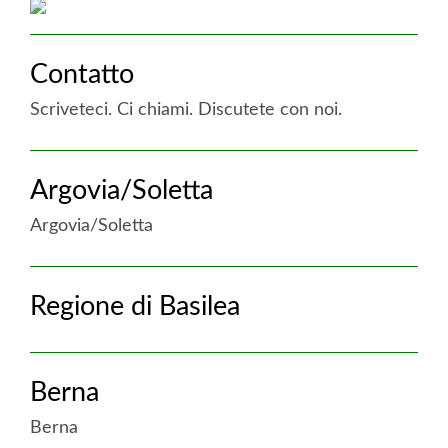
ULTERIORI
Contatto
INFORMAZIONI
IN
Scriveteci. Ci chiami. Discutete con noi.
QUESTA
accesa
SEZIONE
Argovia/Soletta
:
Contatto
Argovia/Soletta
accesa
Regione di Basilea
:
Argovia/Soletta
accesa
Berna
:
Regione
Berna