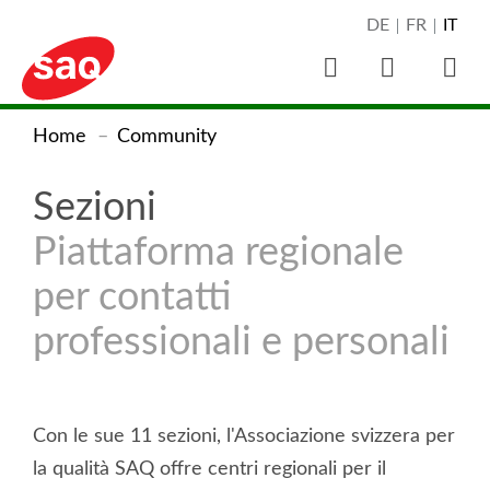
Spostarsi
direttamente
direttamente
direttamente
direttamente
direttamente
Direttamente
direttamente
DE
FR
IT
Selezione
alla
al
alla
alla
alla
alla
al
su
della
navigazione
contenuto
ricerca
selezione
pagina
registrazione
piè
Suche
Apri
SAQ
lingua
öffnen/schliessen
la
principale
della
dei
della
di
SAQ
Tu
navi
Home
Community
Swiss
lingua
contatti
newsletter
pagina
Swiss
prin
sei
Association
Association
Sezioni
qui:
for
for
Piattaforma regionale
Quality
Quality
(alla
per contatti
homepage)
professionali e personali
Con le sue 11 sezioni, l'Associazione svizzera per
la qualità SAQ offre centri regionali per il