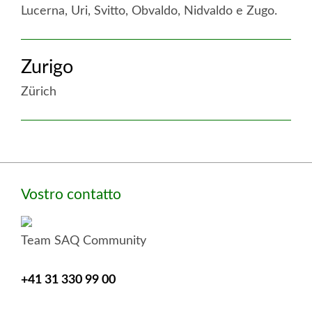
Lucerna, Uri, Svitto, Obvaldo, Nidvaldo e Zugo.
accesa
Zurigo
:
Svizzera
Zürich
centrale
accesa
:
Zurigo
Colonna
Vostro contatto
laterale
Team SAQ Community
+41 31 330 99 00