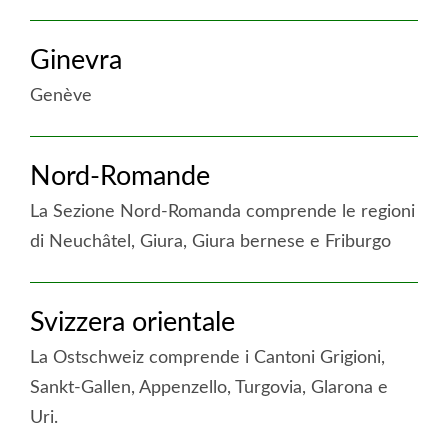
di
accesa
Basilea
Ginevra
:
Berna
Genève
accesa
Nord-Romande
:
Ginevra
La Sezione Nord-Romanda comprende le regioni
di Neuchâtel, Giura, Giura bernese e Friburgo
accesa
Svizzera orientale
:
Nord-
La Ostschweiz comprende i Cantoni Grigioni,
Romande
Sankt-Gallen, Appenzello, Turgovia, Glarona e
Uri.