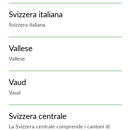
accesa
Svizzera italiana
:
Svizzera
Svizzera italiana
orientale
accesa
Vallese
:
Svizzera
Vallese
italiana
accesa
Vaud
:
Vallese
Vaud
accesa
Svizzera centrale
:
Vaud
La Svizzera centrale comprende i cantoni di