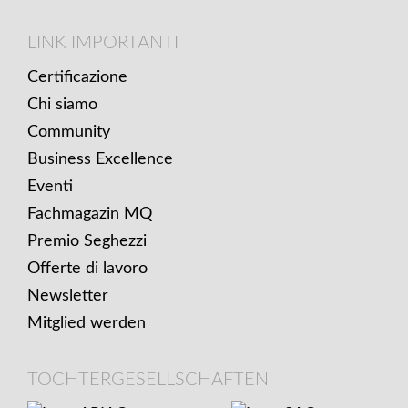
Footer
LINK
LINK IMPORTANTI
IMPORTANTI
Certificazione
Chi siamo
Community
Business Excellence
Eventi
Fachmagazin MQ
Premio Seghezzi
Offerte di lavoro
Newsletter
Mitglied werden
TOCHTERGESELLSCHAFTEN