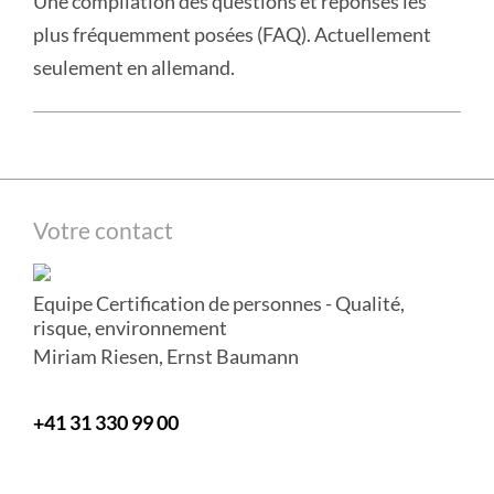
Une compilation des questions et réponses les
des
plus fréquemment posées (FAQ). Actuellement
personnes
seulement en allemand.
certifiées
plus
:
FAQ
Colonne
Votre contact
latérale
Equipe Certification de personnes - Qualité,
risque, environnement
Miriam Riesen, Ernst Baumann
+41 31 330 99 00