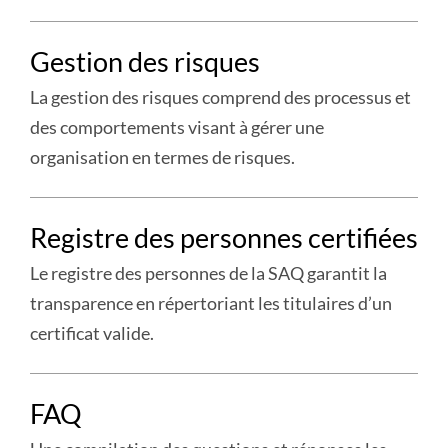
plus
Gestion des risques
:
Managment
La gestion des risques comprend des processus et
de
des comportements visant à gérer une
la
organisation en termes de risques.
qualité
plus
Registre des personnes certifiées
:
Gestion
Le registre des personnes de la SAQ garantit la
des
transparence en répertoriant les titulaires d’un
risques
certificat valide.
plus
FAQ
:
Registre