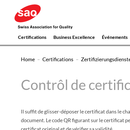
Naviguer
directement
directement
directement
directement
directement
Accès
directement
SAQ
à
au
à
à
à
direct
au
Swiss
jusqu'à
la
contenu
la
la
la
à
pied
Association
navigation
recherche
sélection
page
l`inscription
de
SAQ
for
Certifications
Business Excellence
Événements
principale
de
de
à
page
Quality
la
contact
la
Swiss
(Vers
langue
newsletter
Vous
Home
Certifications
Zertifizierungsdienst
la
Association
êtes
Homepage)
ici:
Contrôl de certifi
for
Quality
Il suffit de glisser-déposer le certificat dans le c
document. Le code QR figurant sur le certificat 
certificat original et de vérifier sa validité.