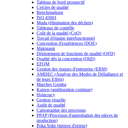
Tableau de bord prospectif
Cercles de qualité
Benchmarking
ISO 45001
Muda (élimination des déchets)
Tableaux de contrôle
Coût de la qualité (CoQ)
Travail d'équipe interfonctionnel
Conception d'expériences (DOE)
Makigami
Déploiement de fonctions de qualité (QFD)
Qualité dès la conception (QbD)
EFQM
Gestion des risques d'entreprise (ERM)
AMDEC (Analyse des Modes de Défaillance et
de leurs Effets)
Marches Gemba
Kaizen (amélioration continue)
Holacracy
Gestion visuelle
Audit de qualité
Cartographie des processus
PPAP (Processus d'approbation des pièces de
production)
Poka Yoke (preuve d'erreur)