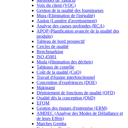
Méthodes de Taguchi
Voix du client (VOC)
Gestion de la qualité des fournisseurs
Mura (Elimination de l'inégalité)
Andon (Lumière d'avertissement)
Analyse des causes profondes (RCA)
APQP (Planification avancée de la qualité des
produits)
Tableau de bord prospectif
Cercles de qualité
Benchmarking
ISO 45001
Muda (élimination des déchets)
Tableaux de contrôle
Coût de la qualité (CoQ)
Travail d'équipe interfonctionnel
Conception d'expériences (DOE)
Makigami
Déploiement de fonctions de qualité (QFD)
Qualité dès la conception (QbD)
EFQM
Gestion des risques d'entreprise (ERM)
AMDEC (Analyse des Modes de Défaillance et
de leurs Effets)
Marches Gemba