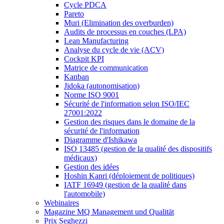
Cycle PDCA
Pareto
Muri (Elimination des overburden)
Audits de processus en couches (LPA)
Lean Manufacturing
Analyse du cycle de vie (ACV)
Cockpit KPI
Matrice de communication
Kanban
Jidoka (autonomisation)
Norme ISO 9001
Sécurité de l'information selon ISO/IEC
27001:2022
Gestion des risques dans le domaine de la
sécurité de l'information
Diagramme d'Ishikawa
ISO 13485 (gestion de la qualité des dispositifs
médicaux)
Gestion des idées
Hoshin Kanri (déploiement de politiques)
IATF 16949 (gestion de la qualité dans
l'automobile)
Webinaires
Magazine MQ Management und Qualität
Prix Seghezzi