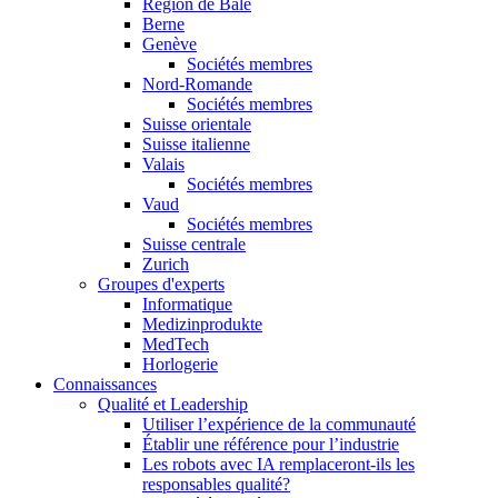
Région de Bâle
Berne
Genève
Sociétés membres
Nord-Romande
Sociétés membres
Suisse orientale
Suisse italienne
Valais
Sociétés membres
Vaud
Sociétés membres
Suisse centrale
Zurich
Groupes d'experts
Informatique
Medizinprodukte
MedTech
Horlogerie
Connaissances
Qualité et Leadership
Utiliser l’expérience de la communauté
Établir une référence pour l’industrie
Les robots avec IA remplaceront-ils les
responsables qualité?