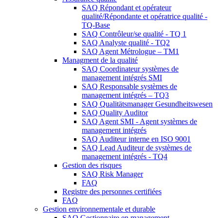
SAQ Répondant et opérateur
qualité/Répondante et opératrice qualité -
TQ-Base
SAQ Contrôleur/se qualité - TQ 1
SAQ Analyste qualité - TQ2
SAQ Agent Métrologue – TM1
Managment de la qualité
SAQ Coordinateur systèmes de
management intégrés SMI
SAQ Responsable systèmes de
management intégrés – TQ3
SAQ Qualitätsmanager Gesundheitswesen
SAQ Quality Auditor
SAQ Agent SMI - Agent systèmes de
management intégrés
SAQ Auditeur interne en ISO 9001
SAQ Lead Auditeur de systèmes de
management intégrés - TQ4
Gestion des risques
SAQ Risk Manager
FAQ
Registre des personnes certifiées
FAQ
Gestion environnementale et durable
SAQ Gestionnaire en management