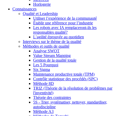
Horlogerie
Connaissances
Qualité et Leadership
Utiliser l’expérience de la communauté
Établir une référence pour l’industrie
Les robots avec IA remplaceront-ils les
responsables qualité?
L’agilité éprouvée au quotidien
Interviews sur le thème de la qualité
Méthodes et outils de qualité
Analyse SWOT
Value Stream Mapping
Gestion de la qualité totale
Les 5 Pourquoi
Six Sigma
Maintenance productive totale (TPM)
Contrôle statistique des procédés (SPC)
Méthode 8D
TRIZ (Théorie de la résolution de problèmes par
l'inventivité)
Théorie des contraintes
5S - Trier, systématiser, nettoyer, standardiser,
autodiscipline
Méthode A3