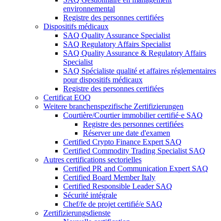
environnemental
Registre des personnes certifiées
Dispositifs médicaux
SAQ Quality Assurance Specialist
SAQ Regulatory Affairs Specialist
SAQ Quality Assurance & Regulatory Affairs
Specialist
SAQ Spécialiste qualité et affaires réglementaires
pour dispositifs médicaux
Registre des personnes certifiées
Certificat EOQ
Weitere branchenspezifische Zertifizierungen
Courtière/Courtier immobilier certifié·e SAQ
Registre des personnes certifiées
Réserver une date d'examen
Certified Crypto Finance Expert SAQ
Certified Commodity Trading Specialist SAQ
Autres certifications sectorielles
Certified PR and Communication Expert SAQ
Certified Board Member Italy
Certified Responsible Leader SAQ
Sécurité intégrale
Chef/fe de projet certifié/e SAQ
Zertifizierungsdienste