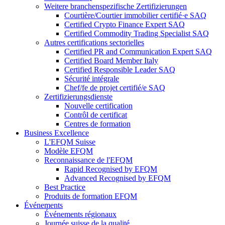
Weitere branchenspezifische Zertifizierungen
Courtière/Courtier immobilier certifié·e SAQ
Certified Crypto Finance Expert SAQ
Certified Commodity Trading Specialist SAQ
Autres certifications sectorielles
Certified PR and Communication Expert SAQ
Certified Board Member Italy
Certified Responsible Leader SAQ
Sécurité intégrale
Chef/fe de projet certifié/e SAQ
Zertifizierungsdienste
Nouvelle certification
Contrôl de certificat
Centres de formation
Business Excellence
L'EFQM Suisse
Modèle EFQM
Reconnaissance de l'EFQM
Rapid Recognised by EFQM
Advanced Recognised by EFQM
Best Practice
Produits de formation EFQM
Événements
Événements régionaux
Journée suisse de la qualité