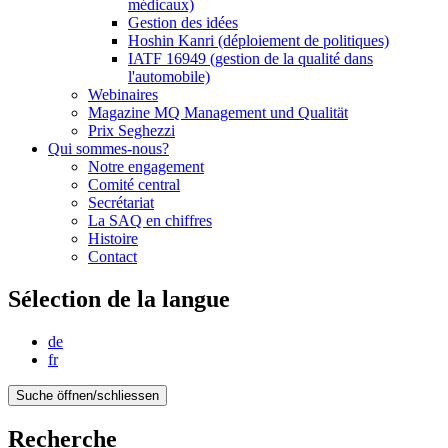
médicaux)
Gestion des idées
Hoshin Kanri (déploiement de politiques)
IATF 16949 (gestion de la qualité dans
l'automobile)
Webinaires
Magazine MQ Management und Qualität
Prix Seghezzi
Qui sommes-nous?
Notre engagement
Comité central
Secrétariat
La SAQ en chiffres
Histoire
Contact
Sélection de la langue
de
fr
Suche öffnen/schliessen
Recherche