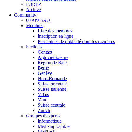
FOREP
Archive
Community
60 Ans SAQ
Membres
Liste des membres
Inscription en ligne
Possibilités de publicité pour les membres
Sections
Contact
Argovie/Soleure
Région de Bâle
Berne
Genève
Nord-Romande
Suisse orientale
Suisse italienne
Valais
Vaud
Suisse centrale
Zurich
Groupes d'experts
Informatique
Medizinprodukte
MedTech