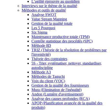
L’agilité éprouvée au quotidien
Interviews sur le thème de la qualité
Méthodes et outils de qualité
Analyse SWOT
Value Stream Mapping
Gestion de la qualité totale
Les 5 Pourquoi
Six Sigma
Maintenance productive totale (TPM)
Contrôle statistique des procédés (SPC)
Méthode 8D
TRIZ (Théorie de la résolution de problèmes par
l'inventivité)
Théorie des contraintes
5S - Trier, systématiser, nettoyer, standardiser,
autodiscipline
Méthode A3
Méthodes de Taguchi
Voix du client (VOC)
Gestion de la qualité des fournisseurs
Mura (Elimination de l'inégalité)
Andon (Lumière d'avertissement)
Analyse des causes profondes (RCA)
APQP (Planification avancée de la qualité des
produits)