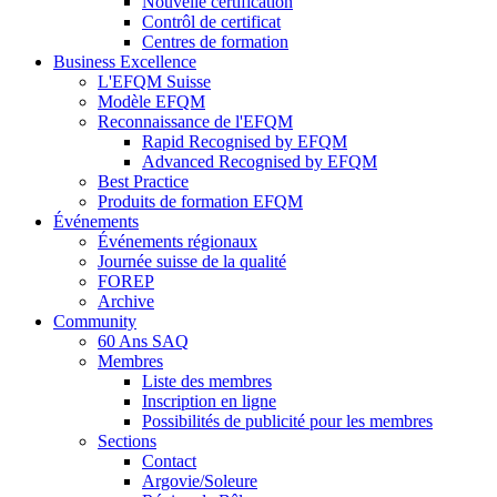
Nouvelle certification
Contrôl de certificat
Centres de formation
Business Excellence
L'EFQM Suisse
Modèle EFQM
Reconnaissance de l'EFQM
Rapid Recognised by EFQM
Advanced Recognised by EFQM
Best Practice
Produits de formation EFQM
Événements
Événements régionaux
Journée suisse de la qualité
FOREP
Archive
Community
60 Ans SAQ
Membres
Liste des membres
Inscription en ligne
Possibilités de publicité pour les membres
Sections
Contact
Argovie/Soleure