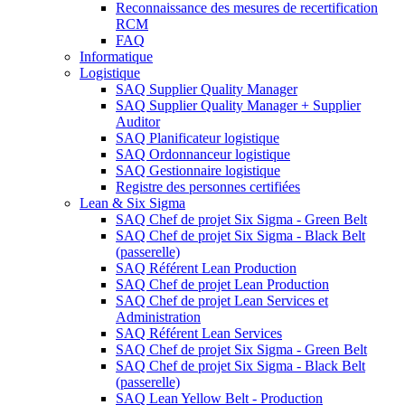
Reconnaissance des mesures de recertification
RCM
FAQ
Informatique
Logistique
SAQ Supplier Quality Manager
SAQ Supplier Quality Manager + Supplier
Auditor
SAQ Planificateur logistique
SAQ Ordonnanceur logistique
SAQ Gestionnaire logistique
Registre des personnes certifiées
Lean & Six Sigma
SAQ Chef de projet Six Sigma - Green Belt
SAQ Chef de projet Six Sigma - Black Belt
(passerelle)
SAQ Référent Lean Production
SAQ Chef de projet Lean Production
SAQ Chef de projet Lean Services et
Administration
SAQ Référent Lean Services
SAQ Chef de projet Six Sigma - Green Belt
SAQ Chef de projet Six Sigma - Black Belt
(passerelle)
SAQ Lean Yellow Belt - Production