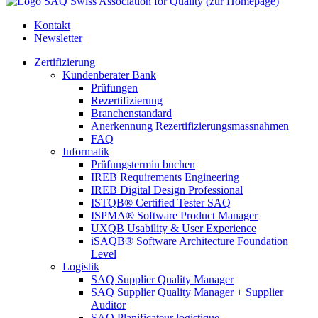
SAQ Swiss Association for Quality (zur Homepage)
Kontakt
Newsletter
Zertifizierung
Kundenberater Bank
Prüfungen
Rezertifizierung
Branchenstandard
Anerkennung Rezertifizierungsmassnahmen
FAQ
Informatik
Prüfungstermin buchen
IREB Requirements Engineering
IREB Digital Design Professional
ISTQB® Certified Tester SAQ
ISPMA® Software Product Manager
UXQB Usability & User Experience
iSAQB® Software Architecture Foundation
Level
Logistik
SAQ Supplier Quality Manager
SAQ Supplier Quality Manager + Supplier
Auditor
SAQ Planificateur logistique