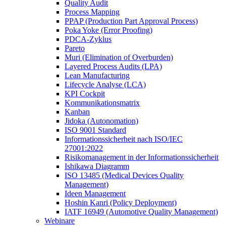
Quality Audit
Process Mapping
PPAP (Production Part Approval Process)
Poka Yoke (Error Proofing)
PDCA-Zyklus
Pareto
Muri (Elimination of Overburden)
Layered Process Audits (LPA)
Lean Manufacturing
Lifecycle Analyse (LCA)
KPI Cockpit
Kommunikationsmatrix
Kanban
Jidoka (Autonomation)
ISO 9001 Standard
Informationssicherheit nach ISO/IEC
27001:2022
Risikomanagement in der Informationssicherheit
Ishikawa Diagramm
ISO 13485 (Medical Devices Quality
Management)
Ideen Management
Hoshin Kanri (Policy Deployment)
IATF 16949 (Automotive Quality Management)
Webinare