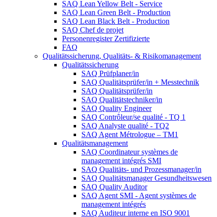
SAQ Lean Yellow Belt - Service
SAQ Lean Green Belt - Production
SAQ Lean Black Belt - Production
SAQ Chef de projet
Personenregister Zertifizierte
FAQ
Qualitätssicherung, Qualitäts- & Risikomanagement
Qualitätssicherung
SAQ Prüfplaner/in
SAQ Qualitätsprüfer/in + Messtechnik
SAQ Qualitätsprüfer/in
SAQ Qualitätstechniker/in
SAQ Quality Engineer
SAQ Contrôleur/se qualité - TQ 1
SAQ Analyste qualité - TQ2
SAQ Agent Métrologue – TM1
Qualitätsmanagement
SAQ Coordinateur systèmes de
management intégrés SMI
SAQ Qualitäts- und Prozessmanager/in
SAQ Qualitätsmanager Gesundheitswesen
SAQ Quality Auditor
SAQ Agent SMI - Agent systèmes de
management intégrés
SAQ Auditeur interne en ISO 9001