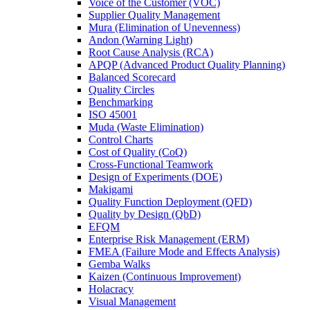
Voice of the Customer (VOC)
Supplier Quality Management
Mura (Elimination of Unevenness)
Andon (Warning Light)
Root Cause Analysis (RCA)
APQP (Advanced Product Quality Planning)
Balanced Scorecard
Quality Circles
Benchmarking
ISO 45001
Muda (Waste Elimination)
Control Charts
Cost of Quality (CoQ)
Cross-Functional Teamwork
Design of Experiments (DOE)
Makigami
Quality Function Deployment (QFD)
Quality by Design (QbD)
EFQM
Enterprise Risk Management (ERM)
FMEA (Failure Mode and Effects Analysis)
Gemba Walks
Kaizen (Continuous Improvement)
Holacracy
Visual Management