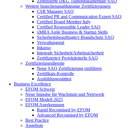
Zertifizierte DKG Tumordokumentare SAQ
Weitere branchenunabhängige Zertifizierungen
CSR Manager SAQ
Certified PR and Communication Expert SAQ
Certified Board Member Italy
Certified Responsible Leader SAQ
xMBA Agile Business & Startup Skills
Sicherheitsbeauftragte/​r Brandschutz SAQ
Verwaltungsrat
Inkasso
Integrale Sicherheit/Arbeitssicherheit
Zertifizierte/r ProjektleiterIn SAQ
Zertifizierungsdienste
Neue SAQ Zertifizierung einführen
Zertifikats-Kontrolle
Ausbildungsstätten
Business Excellence
EFQM Schweiz
Neue Impulse für Wachstum und Netzwerk
EFQM Modell 2025
EFQM Anerkennung
Rapid Recognised by EFQM
Advanced Recognised by EFQM
Best Practice
Angebote