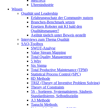
MedTech
Uhrenindustrie
Wissen
Qualität und Leadership
Erfahrungsschatz der Community nutzen
Branchen-Benchmark setzen
Ersetzen Roboter mit KI bald den
Qualitätsmanager?
Agilität täglich unter Beweis gestellt
Interviews zum Thema Qualität
SAQ-Toolbox
SWOT-Analyse
Value Stream Mapping
Total Quality Management
5 Why
Six Sigma
Total Productive Maintenance (TPM)
Statistical Process Control (SPC)
8D Methode
TRIZ (Theory of Inventive Problem Solving)
Theory of Constraints
5S - Sortieren, Systematisieren, Säubern,
Standardisieren, Selbstdisziplin
A3 Methode
Taguchi Methods