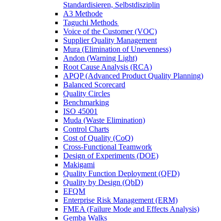
Standardisieren, Selbstdisziplin
A3 Methode
Taguchi Methods
Voice of the Customer (VOC)
Supplier Quality Management
Mura (Elimination of Unevenness)
Andon (Warning Light)
Root Cause Analysis (RCA)
APQP (Advanced Product Quality Planning)
Balanced Scorecard
Quality Circles
Benchmarking
ISO 45001
Muda (Waste Elimination)
Control Charts
Cost of Quality (CoQ)
Cross-Functional Teamwork
Design of Experiments (DOE)
Makigami
Quality Function Deployment (QFD)
Quality by Design (QbD)
EFQM
Enterprise Risk Management (ERM)
FMEA (Failure Mode and Effects Analysis)
Gemba Walks