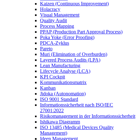
Kaizen (Continuous Improvement)
Holacracy
Visual Management
Quality Audit
Process Mapping
PPAP (Production Part Approval Process)
Poka Yoke (Error Proofing)
PDCA-Zyklus
Pareto
Muri (Elimination of Overburden)
Layered Process Audits (LPA)
Lean Manufacturing
Lifecycle Analyse (LCA)
KPI Cockpit
Kommunikationsmatrix
Kanban
Jidoka (Autonomation)
ISO 9001 Standard
Informationssicherheit nach ISO/IEC
27001:2022
Risikomanagement in der Informationssicherheit
Ishikawa Diagramm
ISO 13485 (Medical Devices Quality
Management)
Ideen Management