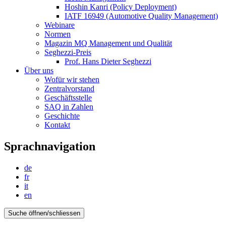
Hoshin Kanri (Policy Deployment)
IATF 16949 (Automotive Quality Management)
Webinare
Normen
Magazin MQ Management und Qualität
Seghezzi-Preis
Prof. Hans Dieter Seghezzi
Über uns
Wofür wir stehen
Zentralvorstand
Geschäftsstelle
SAQ in Zahlen
Geschichte
Kontakt
Sprachnavigation
de
fr
it
en
Suche öffnen/schliessen