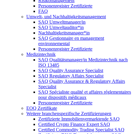
Risikomanagement
Personenregister Zertifizierte
FAQ
Umwelt- und Nachhaltigkeitsmanagement
SAQ Umweltmanager/in
SAQ Umweltauditor*in
Nachhaltigkeitsmanager*in
SAQ Gestionnaire en management
environnemental
Personenregister Zertifizierte
Medizintechnik
SAQ Qualitätsmanager/in Medizintechnik nach
ISO 13485
SAQ Quality Assurance Specialist
SAQ Regulatory Affairs Specialist
SAQ Quality Assurance & Regulatory Affairs
Specialist
SAQ Spécialiste qualité et affaires réglementaires
pour dispositifs médicaux
Personenregister Zertifizierte
EOQ Zertifikate
Weitere branchenspezifische Zertifizierungen
Zertifizierte Immobilienvermarktende SAQ
Certified Crypto Finance Expert SAQ
Certified Commodity Trading Specialist SAQ