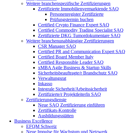
Weitere branchenspezifische Zertifizierungen
Zertifizierte Immobilienvermarktende SAQ
Personenregister Zertifizierte
Prüfungstermin buchen
Certified Crypto Finance Expert SAQ
Certified Commodity Trading Specialist SAQ
Zertifizierte DKG Tumordokumentare SAQ
Weitere branchenunabhängige Zertifizierungen
CSR Manager SAQ
Certified PR and Communication Expert SAQ
Certified Board Member Italy
Certified Responsible Leader SAQ
xMBA Agile Business & Startup Skills
Sicherheitsbeauftragte/​r Brandschutz SAQ
Verwaltungsrat
Inkasso
Integrale Sicherheit/Arbeitssicherheit
Zertifizierte/r ProjektleiterIn SAQ
Zertifizierungsdienste
Neue SAQ Zertifizierung einführen
Zertifikats-Kontrolle
Ausbildungsstätten
Business Excellence
EFQM Schweiz
Neue Impulse für Wachstum und Netzwerk