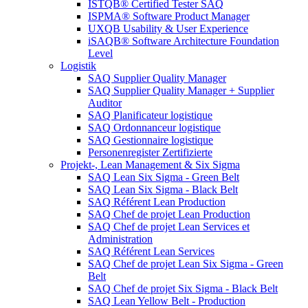
ISTQB® Certified Tester SAQ
ISPMA® Software Product Manager
UXQB Usability & User Experience
iSAQB® Software Architecture Foundation
Level
Logistik
SAQ Supplier Quality Manager
SAQ Supplier Quality Manager + Supplier
Auditor
SAQ Planificateur logistique
SAQ Ordonnanceur logistique
SAQ Gestionnaire logistique
Personenregister Zertifizierte
Projekt-, Lean Management & Six Sigma
SAQ Lean Six Sigma - Green Belt
SAQ Lean Six Sigma - Black Belt
SAQ Référent Lean Production
SAQ Chef de projet Lean Production
SAQ Chef de projet Lean Services et
Administration
SAQ Référent Lean Services
SAQ Chef de projet Lean Six Sigma - Green
Belt
SAQ Chef de projet Six Sigma - Black Belt
SAQ Lean Yellow Belt - Production