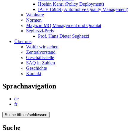
Hoshin Kanri (Policy Deployment)
IATF 16949 (Automotive Quality Management)
Webinare
Normen
Magazin MQ Management und Qualität
Seghezzi-Preis
Prof. Hans Dieter Seghezzi
Über uns
Wofür wir stehen
Zentralvorstand
Geschäftsstelle
SAQ in Zahlen
Geschichte
Kontakt
Sprachnavigation
de
fr
Suche öffnen/schliessen
Suche