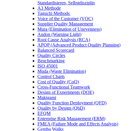
Standardisieren, Selbstdisziplin
A3 Methode
Taguchi Methods
Voice of the Customer (VOC)
Supplier Quality Management
Mura (Elimination of Unevenness)
Andon (Warning Light)
Root Cause Analysis (RCA)
APQP (Advanced Product Quality Planning)
Balanced Scorecard
Quality Circles
Benchmarking
ISO 45001
Muda (Waste Elimination)
Control Charts
Cost of Quality (CoQ)
Cross-Functional Teamwork
Design of Experiments (DOE)
Makigami
Quality Function Deployment (QFD)
Quality by Design (QbD)
EFQM
Enterprise Risk Management (ERM)
FMEA (Failure Mode and Effects Analysis)
Gemba Walks