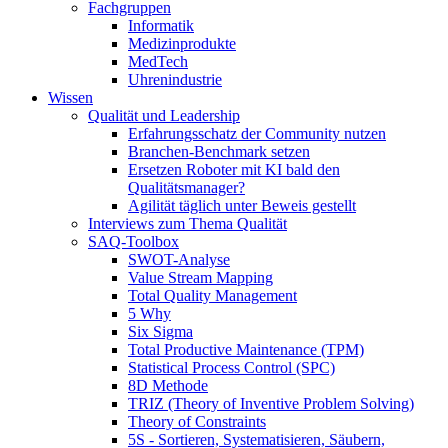
Fachgruppen
Informatik
Medizinprodukte
MedTech
Uhrenindustrie
Wissen
Qualität und Leadership
Erfahrungsschatz der Community nutzen
Branchen-Benchmark setzen
Ersetzen Roboter mit KI bald den
Qualitätsmanager?
Agilität täglich unter Beweis gestellt
Interviews zum Thema Qualität
SAQ-Toolbox
SWOT-Analyse
Value Stream Mapping
Total Quality Management
5 Why
Six Sigma
Total Productive Maintenance (TPM)
Statistical Process Control (SPC)
8D Methode
TRIZ (Theory of Inventive Problem Solving)
Theory of Constraints
5S - Sortieren, Systematisieren, Säubern,