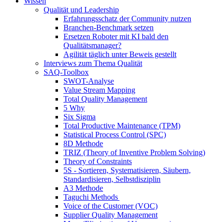
Wissen
Qualität und Leadership
Erfahrungsschatz der Community nutzen
Branchen-Benchmark setzen
Ersetzen Roboter mit KI bald den
Qualitätsmanager?
Agilität täglich unter Beweis gestellt
Interviews zum Thema Qualität
SAQ-Toolbox
SWOT-Analyse
Value Stream Mapping
Total Quality Management
5 Why
Six Sigma
Total Productive Maintenance (TPM)
Statistical Process Control (SPC)
8D Methode
TRIZ (Theory of Inventive Problem Solving)
Theory of Constraints
5S - Sortieren, Systematisieren, Säubern,
Standardisieren, Selbstdisziplin
A3 Methode
Taguchi Methods
Voice of the Customer (VOC)
Supplier Quality Management