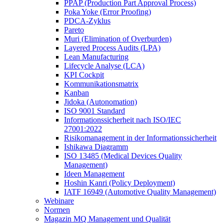
PPAP (Production Part Approval Process)
Poka Yoke (Error Proofing)
PDCA-Zyklus
Pareto
Muri (Elimination of Overburden)
Layered Process Audits (LPA)
Lean Manufacturing
Lifecycle Analyse (LCA)
KPI Cockpit
Kommunikationsmatrix
Kanban
Jidoka (Autonomation)
ISO 9001 Standard
Informationssicherheit nach ISO/IEC
27001:2022
Risikomanagement in der Informationssicherheit
Ishikawa Diagramm
ISO 13485 (Medical Devices Quality
Management)
Ideen Management
Hoshin Kanri (Policy Deployment)
IATF 16949 (Automotive Quality Management)
Webinare
Normen
Magazin MQ Management und Qualität