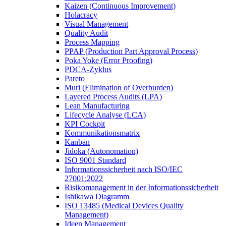
Kaizen (Continuous Improvement)
Holacracy
Visual Management
Quality Audit
Process Mapping
PPAP (Production Part Approval Process)
Poka Yoke (Error Proofing)
PDCA-Zyklus
Pareto
Muri (Elimination of Overburden)
Layered Process Audits (LPA)
Lean Manufacturing
Lifecycle Analyse (LCA)
KPI Cockpit
Kommunikationsmatrix
Kanban
Jidoka (Autonomation)
ISO 9001 Standard
Informationssicherheit nach ISO/IEC
27001:2022
Risikomanagement in der Informationssicherheit
Ishikawa Diagramm
ISO 13485 (Medical Devices Quality
Management)
Ideen Management