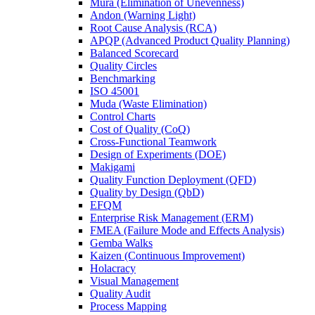
Mura (Elimination of Unevenness)
Andon (Warning Light)
Root Cause Analysis (RCA)
APQP (Advanced Product Quality Planning)
Balanced Scorecard
Quality Circles
Benchmarking
ISO 45001
Muda (Waste Elimination)
Control Charts
Cost of Quality (CoQ)
Cross-Functional Teamwork
Design of Experiments (DOE)
Makigami
Quality Function Deployment (QFD)
Quality by Design (QbD)
EFQM
Enterprise Risk Management (ERM)
FMEA (Failure Mode and Effects Analysis)
Gemba Walks
Kaizen (Continuous Improvement)
Holacracy
Visual Management
Quality Audit
Process Mapping