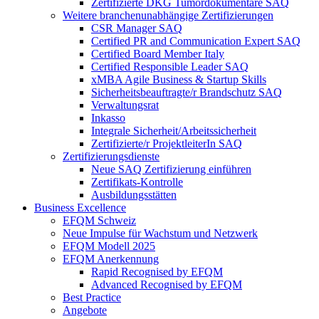
Zertifizierte DKG Tumordokumentare SAQ
Weitere branchenunabhängige Zertifizierungen
CSR Manager SAQ
Certified PR and Communication Expert SAQ
Certified Board Member Italy
Certified Responsible Leader SAQ
xMBA Agile Business & Startup Skills
Sicherheitsbeauftragte/​r Brandschutz SAQ
Verwaltungsrat
Inkasso
Integrale Sicherheit/Arbeitssicherheit
Zertifizierte/r ProjektleiterIn SAQ
Zertifizierungsdienste
Neue SAQ Zertifizierung einführen
Zertifikats-Kontrolle
Ausbildungsstätten
Business Excellence
EFQM Schweiz
Neue Impulse für Wachstum und Netzwerk
EFQM Modell 2025
EFQM Anerkennung
Rapid Recognised by EFQM
Advanced Recognised by EFQM
Best Practice
Angebote