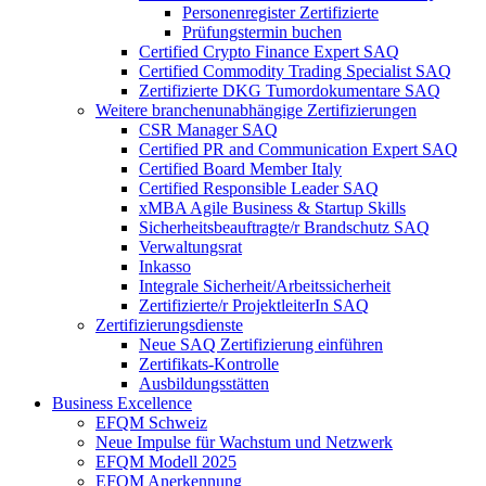
Personenregister Zertifizierte
Prüfungstermin buchen
Certified Crypto Finance Expert SAQ
Certified Commodity Trading Specialist SAQ
Zertifizierte DKG Tumordokumentare SAQ
Weitere branchenunabhängige Zertifizierungen
CSR Manager SAQ
Certified PR and Communication Expert SAQ
Certified Board Member Italy
Certified Responsible Leader SAQ
xMBA Agile Business & Startup Skills
Sicherheitsbeauftragte/​r Brandschutz SAQ
Verwaltungsrat
Inkasso
Integrale Sicherheit/Arbeitssicherheit
Zertifizierte/r ProjektleiterIn SAQ
Zertifizierungsdienste
Neue SAQ Zertifizierung einführen
Zertifikats-Kontrolle
Ausbildungsstätten
Business Excellence
EFQM Schweiz
Neue Impulse für Wachstum und Netzwerk
EFQM Modell 2025
EFQM Anerkennung