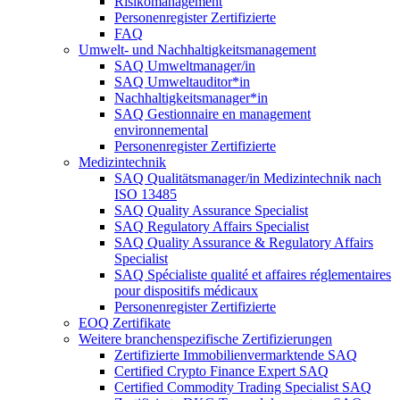
Risikomanagement
Personenregister Zertifizierte
FAQ
Umwelt- und Nachhaltigkeitsmanagement
SAQ Umweltmanager/in
SAQ Umweltauditor*in
Nachhaltigkeitsmanager*in
SAQ Gestionnaire en management
environnemental
Personenregister Zertifizierte
Medizintechnik
SAQ Qualitätsmanager/in Medizintechnik nach
ISO 13485
SAQ Quality Assurance Specialist
SAQ Regulatory Affairs Specialist
SAQ Quality Assurance & Regulatory Affairs
Specialist
SAQ Spécialiste qualité et affaires réglementaires
pour dispositifs médicaux
Personenregister Zertifizierte
EOQ Zertifikate
Weitere branchenspezifische Zertifizierungen
Zertifizierte Immobilienvermarktende SAQ
Certified Crypto Finance Expert SAQ
Certified Commodity Trading Specialist SAQ