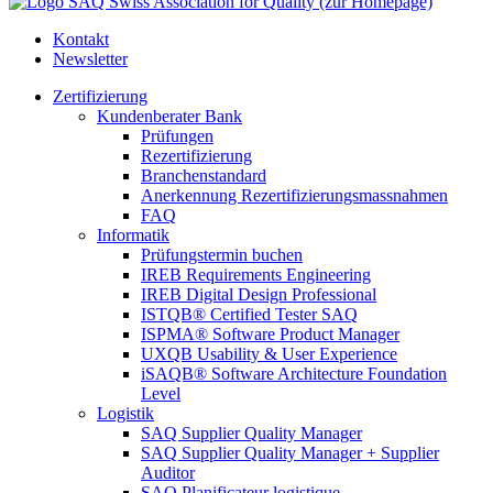
SAQ Swiss Association for Quality (zur Homepage)
Kontakt
Newsletter
Zertifizierung
Kundenberater Bank
Prüfungen
Rezertifizierung
Branchenstandard
Anerkennung Rezertifizierungsmassnahmen
FAQ
Informatik
Prüfungstermin buchen
IREB Requirements Engineering
IREB Digital Design Professional
ISTQB® Certified Tester SAQ
ISPMA® Software Product Manager
UXQB Usability & User Experience
iSAQB® Software Architecture Foundation
Level
Logistik
SAQ Supplier Quality Manager
SAQ Supplier Quality Manager + Supplier
Auditor
SAQ Planificateur logistique