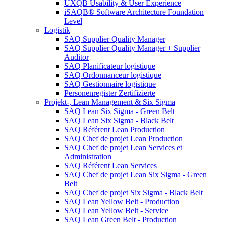
UXQB Usability & User Experience
iSAQB® Software Architecture Foundation
Level
Logistik
SAQ Supplier Quality Manager
SAQ Supplier Quality Manager + Supplier
Auditor
SAQ Planificateur logistique
SAQ Ordonnanceur logistique
SAQ Gestionnaire logistique
Personenregister Zertifizierte
Projekt-, Lean Management & Six Sigma
SAQ Lean Six Sigma - Green Belt
SAQ Lean Six Sigma - Black Belt
SAQ Référent Lean Production
SAQ Chef de projet Lean Production
SAQ Chef de projet Lean Services et
Administration
SAQ Référent Lean Services
SAQ Chef de projet Lean Six Sigma - Green
Belt
SAQ Chef de projet Six Sigma - Black Belt
SAQ Lean Yellow Belt - Production
SAQ Lean Yellow Belt - Service
SAQ Lean Green Belt - Production