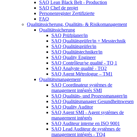
SAQ Lean Black Belt - Production
SAQ Chef de projet
Personenregister Zertifizierte
FAQ
Qualitätssicherung, Qualitäts- & Risikomanagement
Qualitätssicherung
SAQ Prüfplaner/in
SAQ Qualitätsprüfer/in + Messtechnik
SAQ Qualitätsprüfer/in
SAQ Qualitätstechniker/in
SAQ Quality Engineer
SAQ Contrôleur/se qualité - TQ 1
SAQ Analyste qualité - TQ2
SAQ Agent Métrologue – TM1
Qualitätsmanagement
SAQ Coordinateur systèmes de
management intégrés SMI
SAQ Qualitäts- und Prozessmanager/in
SAQ Qualitätsmanager Gesundheitswesen
SAQ Quality Auditor
SAQ Agent SMI - Agent systèmes de
management intégrés
SAQ Auditeur interne en ISO 9001
SAQ Lead Auditeur de systèmes de
management intégrés - TQ4