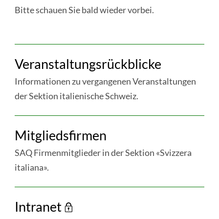
Bitte schauen Sie bald wieder vorbei.
WEITERE
Veranstaltungsrückblicke
INFORMATIONEN
IM
Informationen zu vergangenen Veranstaltungen
RESSORT
der Sektion italienische Schweiz.
«ITALIENISCHE
weiter
SCHWEIZ»
Mitgliedsfirmen
:
Veranstaltungsrückblicke
SAQ Firmenmitglieder in der Sektion «Svizzera
italiana».
weiter
Intranet
: