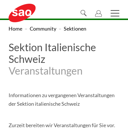
Navigieren
Direkt
Direkt
Direkt
Direkt
Direkt
Direkt
Direkt
Sprachnaviga
zur
zum
zur
zur
zur
zur
zum
auf
Suche
Haupt
Hauptnavigation
Inhalt
Suche
Sprachwahl
Kontaktseite
Newsletter-
Footer
öffnen/schliessen
öffne
SAQ
SAQ
Sie
Home
Community
Sektionen
Registration
Swiss
sind
Swiss
Association
Sektion Italienische
hier:
Association
for
Schweiz
Quality
for
Veranstaltungen
(zur
Quality
Homepage)
Informationen zu vergangenen Veranstaltungen
der Sektion italienische Schweiz
Zurzeit bereiten wir Veranstaltungen für Sie vor.