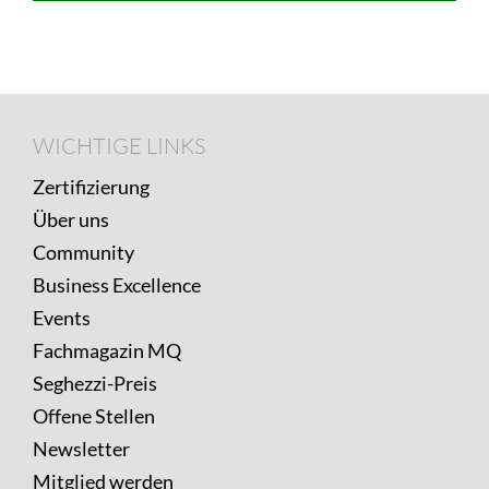
Footer
WICHTIGE
WICHTIGE LINKS
LINKS
Zertifizierung
Über uns
Community
Business Excellence
Events
Fachmagazin MQ
Seghezzi-Preis
Offene Stellen
Newsletter
Mitglied werden