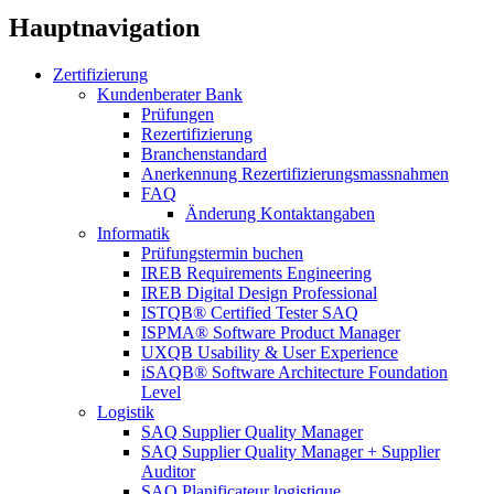
Hauptnavigation
Zertifizierung
Kundenberater Bank
Prüfungen
Rezertifizierung
Branchenstandard
Anerkennung Rezertifizierungsmassnahmen
FAQ
Änderung Kontaktangaben
Informatik
Prüfungstermin buchen
IREB Requirements Engineering
IREB Digital Design Professional
ISTQB® Certified Tester SAQ
ISPMA® Software Product Manager
UXQB Usability & User Experience
iSAQB® Software Architecture Foundation
Level
Logistik
SAQ Supplier Quality Manager
SAQ Supplier Quality Manager + Supplier
Auditor
SAQ Planificateur logistique