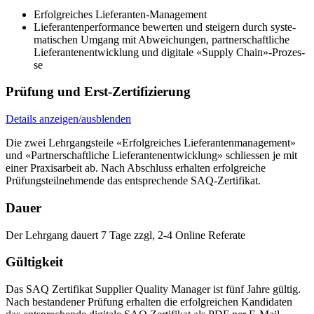
Erfolgreiches Lieferanten-Management
Lie­fe­ran­tenperformance be­wer­ten und stei­gern durch sy­ste­
ma­ti­schen Um­gang mit Ab­wei­chun­gen, part­ner­schaft­li­che
Lie­fe­ran­ten­ent­wick­lung und di­gi­ta­le «Sup­ply Chain»-Pro­zes­
se
Prüfung und Erst-Zertifizierung
Details anzeigen/ausblenden
Die zwei Lehr­gangs­tei­le «Er­folg­rei­ches Lie­fe­ran­ten­ma­nage­ment»
und «Part­ner­schaft­li­che Lie­fe­ran­ten­ent­wick­lung» schlies­sen je mit
ei­ner Pra­xis­ar­beit ab. Nach Abschluss erhalten erfolgreiche
Prüfungsteilnehmende das entsprechende SAQ-Zertifikat.
Dauer
Der Lehrgang dauert 7 Tage zzgl, 2-4 Online Referate
Gültigkeit
Das SAQ Zertifikat Sup­plier Qua­li­ty Ma­na­ger ist fünf Jahre gültig.
Nach bestandener Prüfung erhalten die erfolgreichen Kandidaten