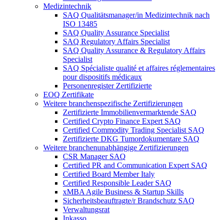
Medizintechnik
SAQ Qualitätsmanager/in Medizintechnik nach
ISO 13485
SAQ Quality Assurance Specialist
SAQ Regulatory Affairs Specialist
SAQ Quality Assurance & Regulatory Affairs
Specialist
SAQ Spécialiste qualité et affaires réglementaires
pour dispositifs médicaux
Personenregister Zertifizierte
EOQ Zertifikate
Weitere branchenspezifische Zertifizierungen
Zertifizierte Immobilienvermarktende SAQ
Certified Crypto Finance Expert SAQ
Certified Commodity Trading Specialist SAQ
Zertifizierte DKG Tumordokumentare SAQ
Weitere branchenunabhängige Zertifizierungen
CSR Manager SAQ
Certified PR and Communication Expert SAQ
Certified Board Member Italy
Certified Responsible Leader SAQ
xMBA Agile Business & Startup Skills
Sicherheitsbeauftragte/​r Brandschutz SAQ
Verwaltungsrat
Inkasso