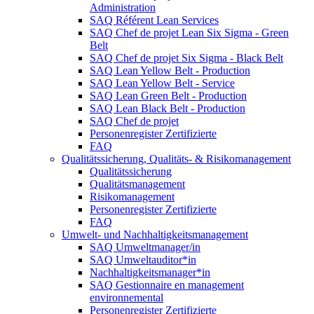
Administration
SAQ Référent Lean Services
SAQ Chef de projet Lean Six Sigma - Green
Belt
SAQ Chef de projet Six Sigma - Black Belt
SAQ Lean Yellow Belt - Production
SAQ Lean Yellow Belt - Service
SAQ Lean Green Belt - Production
SAQ Lean Black Belt - Production
SAQ Chef de projet
Personenregister Zertifizierte
FAQ
Qualitätssicherung, Qualitäts- & Risikomanagement
Qualitätssicherung
Qualitätsmanagement
Risikomanagement
Personenregister Zertifizierte
FAQ
Umwelt- und Nachhaltigkeitsmanagement
SAQ Umweltmanager/in
SAQ Umweltauditor*in
Nachhaltigkeitsmanager*in
SAQ Gestionnaire en management
environnemental
Personenregister Zertifizierte