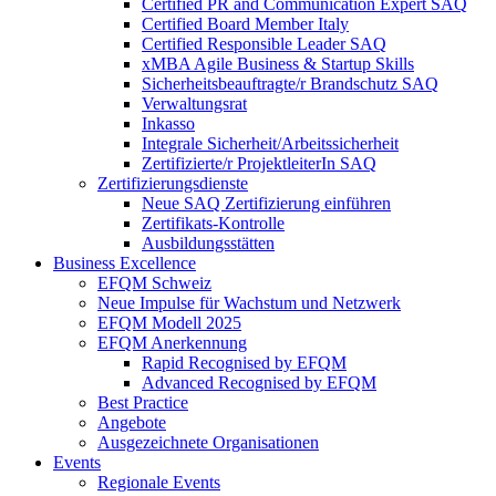
Certified PR and Communication Expert SAQ
Certified Board Member Italy
Certified Responsible Leader SAQ
xMBA Agile Business & Startup Skills
Sicherheitsbeauftragte/​r Brandschutz SAQ
Verwaltungsrat
Inkasso
Integrale Sicherheit/Arbeitssicherheit
Zertifizierte/r ProjektleiterIn SAQ
Zertifizierungsdienste
Neue SAQ Zertifizierung einführen
Zertifikats-Kontrolle
Ausbildungsstätten
Business Excellence
EFQM Schweiz
Neue Impulse für Wachstum und Netzwerk
EFQM Modell 2025
EFQM Anerkennung
Rapid Recognised by EFQM
Advanced Recognised by EFQM
Best Practice
Angebote
Ausgezeichnete Organisationen
Events
Regionale Events