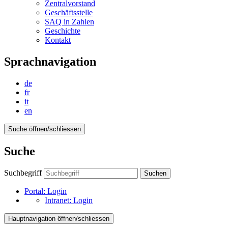
Zentralvorstand
Geschäftsstelle
SAQ in Zahlen
Geschichte
Kontakt
Sprachnavigation
de
fr
it
en
Suche öffnen/schliessen
Suche
Suchbegriff
Suchen
Portal:
Login
Intranet:
Login
Hauptnavigation öffnen/schliessen