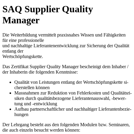
SAQ Supplier Quality
Manager
Die Wei­ter­bil­dung ver­mit­telt pra­xis­na­hes Wis­sen und Fä­hig­kei­ten
für ei­ne pro­fes­sio­nel­le
und nach­hal­ti­ge Lie­fe­ran­ten­ent­wick­lung zur Si­che­rung der Qua­li­tät
ent­lang der
Wert­schöp­fungs­ket­te.
Das Zertifikat Supplier Quality Manager bescheinigt dem Inhaber /
der Inhaberin die folgenden Kenntnisse:
Qua­li­tät von Lei­stun­gen ent­lang der Wert­schöp­fungs­ket­te si­
cher­stel­len können
Mass­nah­men zur Re­duk­ti­on von Feh­ler­ko­sten und Qua­li­täts­ri­
si­ken durch qua­li­täts­be­zo­ge­ne Lie­fe­ran­ten­aus­wahl, -be­wer­
tung und -ent­wick­lung
Auf­bau part­ner­schaft­li­cher und nach­hal­ti­ger Lie­fe­ran­ten­be­zie­
hun­gen
Der Lehr­gang be­steht aus den fol­gen­den Mo­du­len bzw. Se­mi­na­ren,
die auch ein­zeln be­sucht wer­den kön­nen: