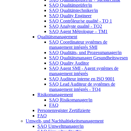
SAQ Qualitätsprüfer/in
SAQ Qualitätstechniker/in
SAQ Quality Engineer
SAQ Contrôleur/se qualité - TQ 1
SAQ Analyste qualité - TQ2
SAQ Agent Métrologue – TM1
Qualitätsmanagement
SAQ Coordinateur systèmes de
management intégrés SMI
SAQ Qualitäts- und Prozessmanager/in
SAQ Qualitätsmanager Gesundheitswesen
SAQ Quality Auditor
SAQ Agent SMI - Agent systèmes de
management intégrés
SAQ Auditeur interne en ISO 9001
SAQ Lead Auditeur de systèmes de
management intégrés - TQ4
Risikomanagement
SAQ Risikomanager/in
FAQ
Personenregister Zertifizierte
FAQ
Umwelt- und Nachhaltigkeitsmanagement
SAQ Umweltmanager/in