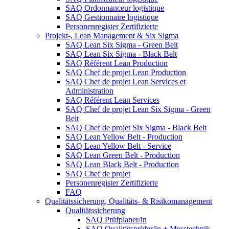
SAQ Ordonnanceur logistique
SAQ Gestionnaire logistique
Personenregister Zertifizierte
Projekt-, Lean Management & Six Sigma
SAQ Lean Six Sigma - Green Belt
SAQ Lean Six Sigma - Black Belt
SAQ Référent Lean Production
SAQ Chef de projet Lean Production
SAQ Chef de projet Lean Services et
Administration
SAQ Référent Lean Services
SAQ Chef de projet Lean Six Sigma - Green
Belt
SAQ Chef de projet Six Sigma - Black Belt
SAQ Lean Yellow Belt - Production
SAQ Lean Yellow Belt - Service
SAQ Lean Green Belt - Production
SAQ Lean Black Belt - Production
SAQ Chef de projet
Personenregister Zertifizierte
FAQ
Qualitätssicherung, Qualitäts- & Risikomanagement
Qualitätssicherung
SAQ Prüfplaner/in
SAQ Qualitätsprüfer/in + Messtechnik