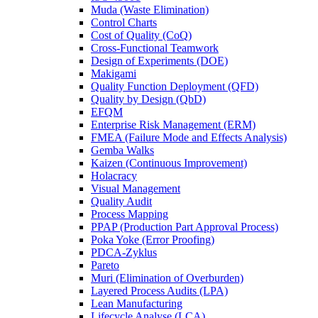
Muda (Waste Elimination)
Control Charts
Cost of Quality (CoQ)
Cross-Functional Teamwork
Design of Experiments (DOE)
Makigami
Quality Function Deployment (QFD)
Quality by Design (QbD)
EFQM
Enterprise Risk Management (ERM)
FMEA (Failure Mode and Effects Analysis)
Gemba Walks
Kaizen (Continuous Improvement)
Holacracy
Visual Management
Quality Audit
Process Mapping
PPAP (Production Part Approval Process)
Poka Yoke (Error Proofing)
PDCA-Zyklus
Pareto
Muri (Elimination of Overburden)
Layered Process Audits (LPA)
Lean Manufacturing
Lifecycle Analyse (LCA)