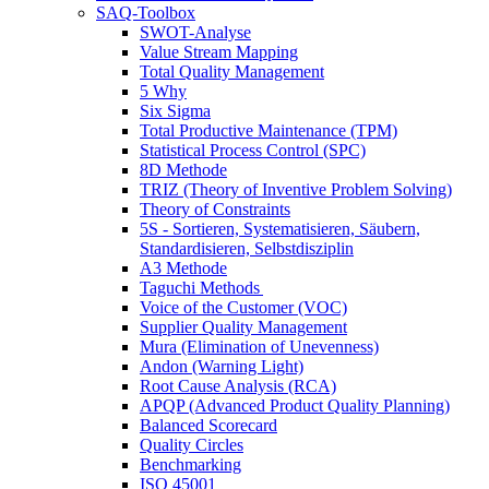
SAQ-Toolbox
SWOT-Analyse
Value Stream Mapping
Total Quality Management
5 Why
Six Sigma
Total Productive Maintenance (TPM)
Statistical Process Control (SPC)
8D Methode
TRIZ (Theory of Inventive Problem Solving)
Theory of Constraints
5S - Sortieren, Systematisieren, Säubern,
Standardisieren, Selbstdisziplin
A3 Methode
Taguchi Methods
Voice of the Customer (VOC)
Supplier Quality Management
Mura (Elimination of Unevenness)
Andon (Warning Light)
Root Cause Analysis (RCA)
APQP (Advanced Product Quality Planning)
Balanced Scorecard
Quality Circles
Benchmarking
ISO 45001