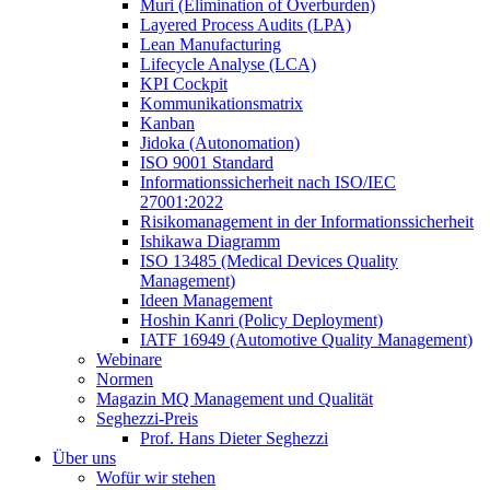
Muri (Elimination of Overburden)
Layered Process Audits (LPA)
Lean Manufacturing
Lifecycle Analyse (LCA)
KPI Cockpit
Kommunikationsmatrix
Kanban
Jidoka (Autonomation)
ISO 9001 Standard
Informationssicherheit nach ISO/IEC
27001:2022
Risikomanagement in der Informationssicherheit
Ishikawa Diagramm
ISO 13485 (Medical Devices Quality
Management)
Ideen Management
Hoshin Kanri (Policy Deployment)
IATF 16949 (Automotive Quality Management)
Webinare
Normen
Magazin MQ Management und Qualität
Seghezzi-Preis
Prof. Hans Dieter Seghezzi
Über uns
Wofür wir stehen