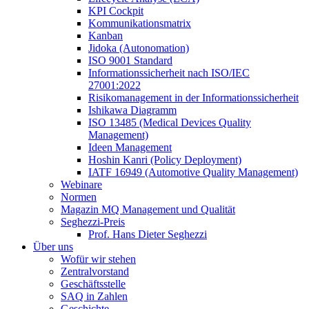
KPI Cockpit
Kommunikationsmatrix
Kanban
Jidoka (Autonomation)
ISO 9001 Standard
Informationssicherheit nach ISO/IEC
27001:2022
Risikomanagement in der Informationssicherheit
Ishikawa Diagramm
ISO 13485 (Medical Devices Quality
Management)
Ideen Management
Hoshin Kanri (Policy Deployment)
IATF 16949 (Automotive Quality Management)
Webinare
Normen
Magazin MQ Management und Qualität
Seghezzi-Preis
Prof. Hans Dieter Seghezzi
Über uns
Wofür wir stehen
Zentralvorstand
Geschäftsstelle
SAQ in Zahlen
Geschichte