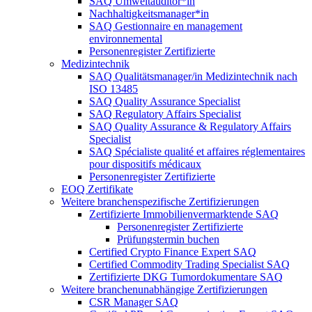
SAQ Umweltauditor*in
Nachhaltigkeitsmanager*in
SAQ Gestionnaire en management
environnemental
Personenregister Zertifizierte
Medizintechnik
SAQ Qualitätsmanager/in Medizintechnik nach
ISO 13485
SAQ Quality Assurance Specialist
SAQ Regulatory Affairs Specialist
SAQ Quality Assurance & Regulatory Affairs
Specialist
SAQ Spécialiste qualité et affaires réglementaires
pour dispositifs médicaux
Personenregister Zertifizierte
EOQ Zertifikate
Weitere branchenspezifische Zertifizierungen
Zertifizierte Immobilienvermarktende SAQ
Personenregister Zertifizierte
Prüfungstermin buchen
Certified Crypto Finance Expert SAQ
Certified Commodity Trading Specialist SAQ
Zertifizierte DKG Tumordokumentare SAQ
Weitere branchenunabhängige Zertifizierungen
CSR Manager SAQ