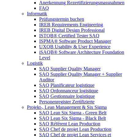
Anerkennung Rezertifizierungsmassnahmen
FAQ
Informatik
Prüfungstermin buchen
IREB Requirements Engineering
IREB Digital Design Professional
ISTQB® Certified Tester SAQ
ISPMA® Software Product Manager
UXQB Usability & User Experience
iSAQB® Software Architecture Foundation
Level
Logistik
SAQ Supplier Quality Manager
SAQ Supplier Quality Manager + Supplier
Auditor
SAQ Planificateur logistique
SAQ Ordonnanceur logistique
SAQ Gestionnaire logistique
Personenregister Zertifizierte
Projekt-, Lean Management & Six Sigma
SAQ Lean Six Sigma - Green Belt
SAQ Lean Six Sigma - Black Belt
SAQ Référent Lean Production
SAQ Chef de projet Lean Production
SAQ Chef de projet Lean Services et