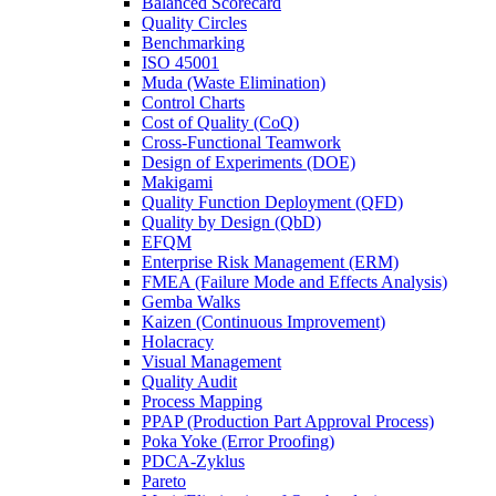
Balanced Scorecard
Quality Circles
Benchmarking
ISO 45001
Muda (Waste Elimination)
Control Charts
Cost of Quality (CoQ)
Cross-Functional Teamwork
Design of Experiments (DOE)
Makigami
Quality Function Deployment (QFD)
Quality by Design (QbD)
EFQM
Enterprise Risk Management (ERM)
FMEA (Failure Mode and Effects Analysis)
Gemba Walks
Kaizen (Continuous Improvement)
Holacracy
Visual Management
Quality Audit
Process Mapping
PPAP (Production Part Approval Process)
Poka Yoke (Error Proofing)
PDCA-Zyklus
Pareto