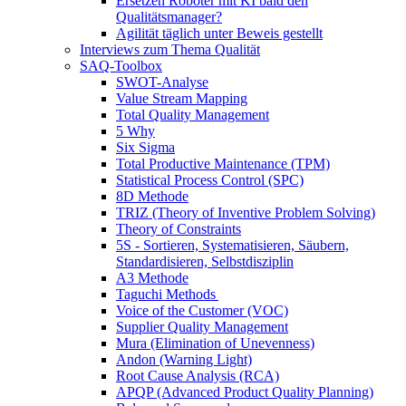
Ersetzen Roboter mit KI bald den
Qualitätsmanager?
Agilität täglich unter Beweis gestellt
Interviews zum Thema Qualität
SAQ-Toolbox
SWOT-Analyse
Value Stream Mapping
Total Quality Management
5 Why
Six Sigma
Total Productive Maintenance (TPM)
Statistical Process Control (SPC)
8D Methode
TRIZ (Theory of Inventive Problem Solving)
Theory of Constraints
5S - Sortieren, Systematisieren, Säubern,
Standardisieren, Selbstdisziplin
A3 Methode
Taguchi Methods
Voice of the Customer (VOC)
Supplier Quality Management
Mura (Elimination of Unevenness)
Andon (Warning Light)
Root Cause Analysis (RCA)
APQP (Advanced Product Quality Planning)