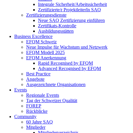
Integrale Sicherheit/Arbeitssicherheit
Zertifizierte/r ProjektleiterIn SAQ
Zertifizierungsdienste
Neue SAQ Zertifizierung einführen
Zertifikats-Kontrolle
Ausbildungsstätten
Business Excellence
EFQM Schweiz
Neue Impulse für Wachstum und Netzwerk
EFQM Modell 2025
EFQM Anerkennung
Rapid Recognised by EFQM
Advanced Recognised by EFQM
Best Practice
Angebote
Ausgezeichnete Organisationen
Events
Regionale Events
Tag der Schweizer Qualität
FOREP
Rückblicke
Community
60 Jahre SAQ
Mitglieder
Mitgliederverzeichnis