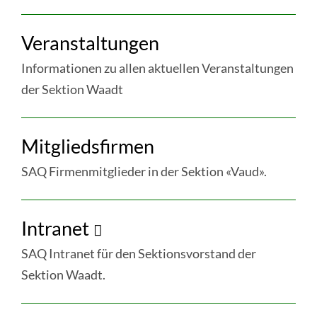
WEITERE
Veranstaltungen
INFORMATIONEN
IM
Informationen zu allen aktuellen Veranstaltungen
RESSORT
der Sektion Waadt
«WAADT»
weiter
Mitgliedsfirmen
:
Veranstaltungen
SAQ Firmenmitglieder in der Sektion «Vaud».
weiter
Intranet
:
Mitgliedsfirmen
SAQ Intranet für den Sektionsvorstand der
Sektion Waadt.
weiter