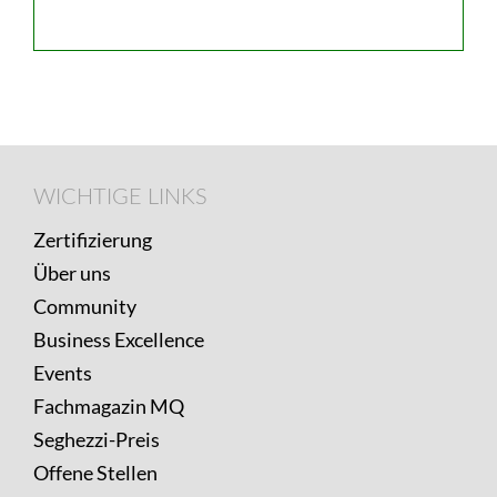
Footer
WICHTIGE
WICHTIGE LINKS
LINKS
Zertifizierung
Über uns
Community
Business Excellence
Events
Fachmagazin MQ
Seghezzi-Preis
Offene Stellen